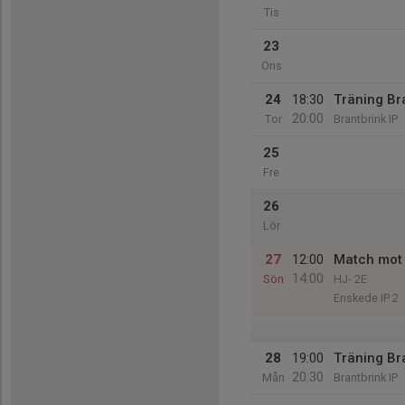
Tis
23
Ons
24
18:30
Träning Br
20:00
Tor
Brantbrink IP
25
Fre
26
Lör
27
12:00
Match mot 
14:00
Sön
HJ- 2E
Enskede IP 2
28
19:00
Träning Br
20:30
Mån
Brantbrink IP