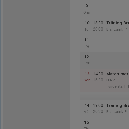
9
Ons
10
18:30
Träning Br
20:00
Tor
Brantbrink IP
11
Fre
12
Lör
13
14:30
Match mot 
16:30
Sön
HJ- 2E
Tungelsta IP 
14
19:00
Träning Br
20:30
Mån
Brantbrink IP
15
Tis