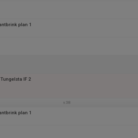
antbrink plan 1
Tungelsta IF 2
1
v.38
antbrink plan 1