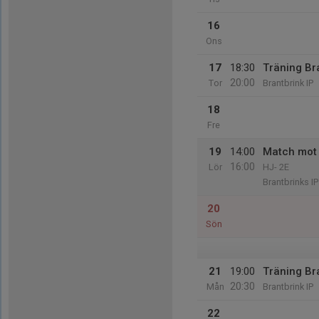
16
Ons
17
18:30
Träning Br
20:00
Tor
Brantbrink IP
18
Fre
19
14:00
Match mot 
16:00
Lör
HJ- 2E
Brantbrinks IP
20
Sön
21
19:00
Träning Br
20:30
Mån
Brantbrink IP
22