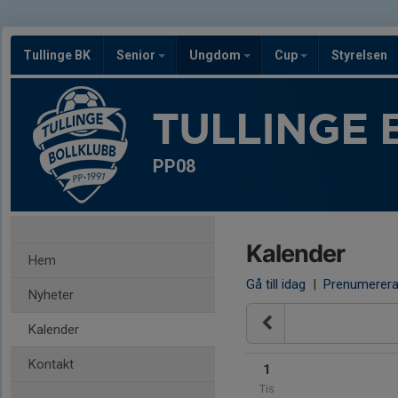
Tullinge BK
Senior
Ungdom
Cup
Styrelsen
TULLINGE 
PP08
Kalender
Hem
Gå till idag
|
Prenumerer
Nyheter
Kalender
Kontakt
1
Tis