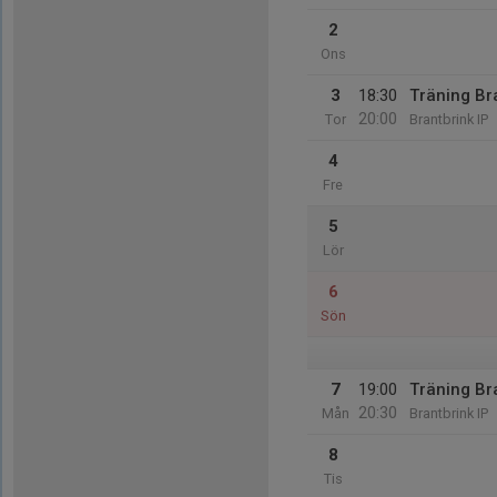
2
Ons
3
18:30
Träning Br
20:00
Tor
Brantbrink IP
4
Fre
5
Lör
6
Sön
7
19:00
Träning Br
20:30
Mån
Brantbrink IP
8
Tis