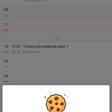
Trollbäckens IP 2
10
Lör
11
Sön
v.42
12
19:00
Träning Brantbrink plan 1
20:30
Mån
Brantbrink IP
13
Tis
14
Ons
15
18:30
Träning Brantbrink plan 1
20:00
Tor
Brantbrink IP
16
Fre