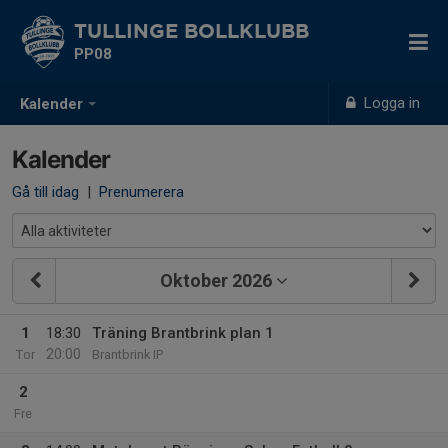
TULLINGE BOLLKLUBB
PP08
Logga in
Kalender
Kalender
Gå till idag
|
Prenumerera
Oktober 2026
1
18:30
Träning Brantbrink plan 1
20:00
Tor
Brantbrink IP
2
Fre