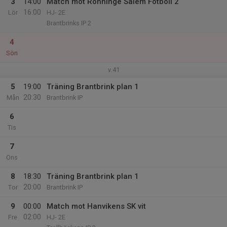
3
14:00
Match mot Rönninge Salem Fotboll 2
16:00
Lör
HJ- 2E
Brantbrinks IP 2
4
Sön
v.41
5
19:00
Träning Brantbrink plan 1
20:30
Mån
Brantbrink IP
6
Tis
7
Ons
8
18:30
Träning Brantbrink plan 1
20:00
Tor
Brantbrink IP
9
00:00
Match mot Hanvikens SK vit
02:00
Fre
HJ- 2E