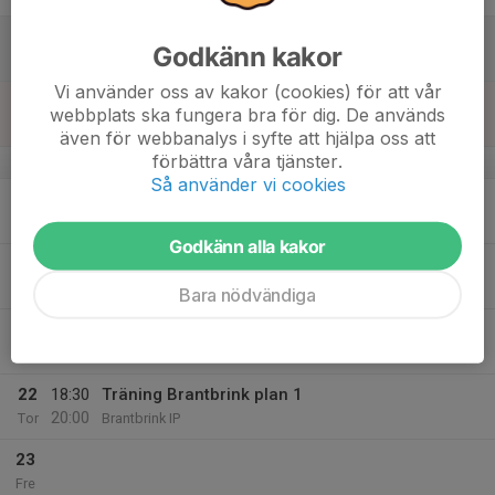
17
Godkänn kakor
Lör
Vi använder oss av kakor (cookies) för att vår
18
webbplats ska fungera bra för dig. De används
Sön
även för webbanalys i syfte att hjälpa oss att
förbättra våra tjänster.
v.43
Så använder vi cookies
19
19:00
Träning Brantbrink plan 1
20:30
Mån
Brantbrink IP
Godkänn alla kakor
20
Tis
Bara nödvändiga
21
Ons
22
18:30
Träning Brantbrink plan 1
20:00
Tor
Brantbrink IP
23
Fre