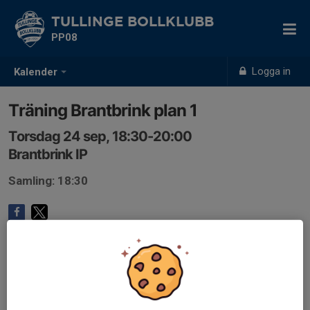
TULLINGE BOLLKLUBB
PP08
Logga in
Kalender
Träning Brantbrink plan 1
Torsdag 24 sep, 18:30-20:00
Brantbrink IP
Samling: 18:30