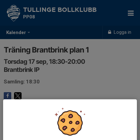
TULLINGE BOLLKLUBB
PP08
Logga in
Kalender
Träning Brantbrink plan 1
Torsdag 17 sep, 18:30-20:00
Brantbrink IP
Samling: 18:30