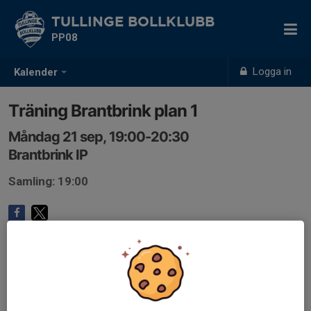
TULLINGE BOLLKLUBB
PP08
Logga in
Kalender
Träning Brantbrink plan 1
Måndag 21 sep, 19:00-20:30
Brantbrink IP
Samling: 19:00