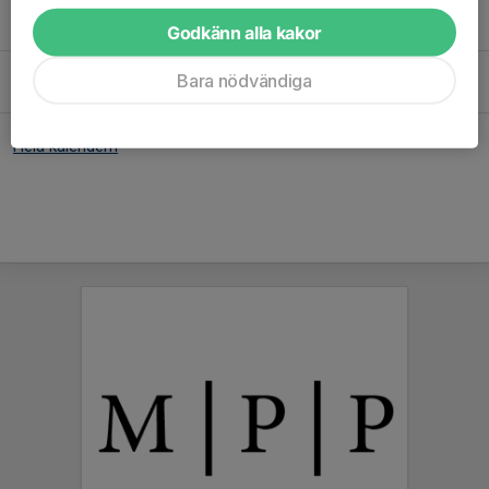
Lör 12/9
Match mot Assyriska Botkyrka SK Röd
Godkänn alla kakor
10:00-11:00
Brunna IP 3
Lör 19/9
Match mot Skogås-Trångsunds FF Blå
Bara nödvändiga
11:30-12:30
Trädgårdsstadsskolans BP 15
Hela kalendern