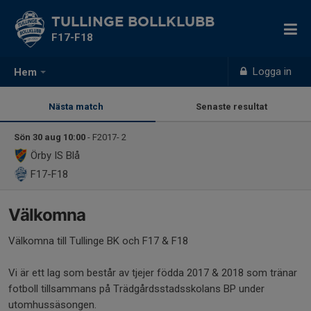
TULLINGE BOLLKLUBB
F17-F18
Logga in
Hem
Nästa match
Senaste resultat
Sön 30 aug 10:00
- F2017- 2
Örby IS Blå
F17-F18
Välkomna
Välkomna till Tullinge BK och F17 & F18
Vi är ett lag som består av tjejer födda 2017 & 2018 som tränar
fotboll tillsammans på Trädgårdsstadsskolans BP under
utomhussäsongen.