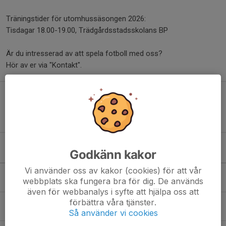
Träningstider för utomhussäsongen 2026:
Tisdagar 18.00-19.00, Trädgårdsstadsskolans BP
Är du intresserad av att spela fotboll med oss?
Hör av er via "Kontakt".
Klubbkläder
Bareko
Godkänn kakor
Kommande aktiviteter
Vi använder oss av kakor (cookies) för att vår
Sön 30/8
Match mot Örby IS Blå
webbplats ska fungera bra för dig. De används
10:00-11:00
Örby BP 15
även för webbanalys i syfte att hjälpa oss att
förbättra våra tjänster.
Lör 5/9
Match mot Sätra SK Svart
Så använder vi cookies
11:30-12:30
Trädgårdsstadsskolans BP 15