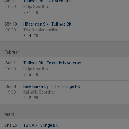
Sön 11
Tullinge BK - FC Sollentuna
16:00
Fittja Sporthall
8
-
1
Sön 18
Hägersten SK - Tullinge BK
20:00
Telefonplanshallen
8
-
4
Februari
Sön 1
Tullinge BK - Enskede IK veteran
16:00
Fittja Sporthall
7
-
3
Sön 8
Bele Barkarby FF 1 - Tullinge BK
19:00
Kallhälls Sporthall
3
-
2
Mars
Ons 25
TBK A - Tullinge BK