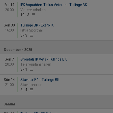
Fre 14
IFK Aspudden-Tellus Veteran - Tullinge BK
20:00
Vintervikshallen
10
-
3
Sön 30
Tullinge BK - Ekerö IK
16:00
Fittja Sporthall
3
-
3
December - 2025
Sön 7
Gröndals IK Vets - Tullinge BK
20:00
Telefonplanshallen
8
-
1
Sön 14
Stuvsta IF 1 - Tullinge BK
21:00
Stuvstahallen
3
-
4
Januari