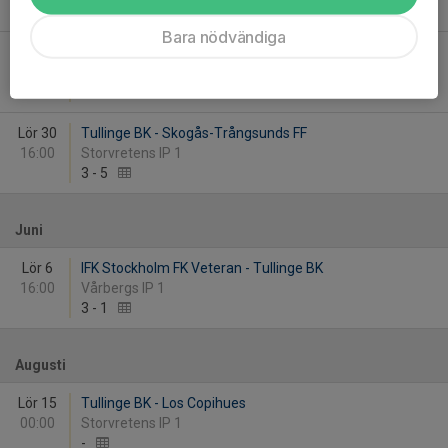
2
-
6
Bara nödvändiga
Sön 24
Tullinge TP FK - Tullinge BK
20:00
Brantbrinks IP 2
2
-
3
Lör 30
Tullinge BK - Skogås-Trångsunds FF
16:00
Storvretens IP 1
3
-
5
Juni
Lör 6
IFK Stockholm FK Veteran - Tullinge BK
16:00
Vårbergs IP 1
3
-
1
Augusti
Lör 15
Tullinge BK - Los Copihues
00:00
Storvretens IP 1
-