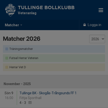
TULLINGE BOLLKLUBB
Veteranlag
Logga in
Matcher
Matcher 2026
Träningsmatcher
Futsal Herrar Veteran
Herrar Vet D
November - 2025
Sön 9
Tullinge BK - Skogås-Trångsunds FF 1
16:00
Fittja Sporthall
4
-
3