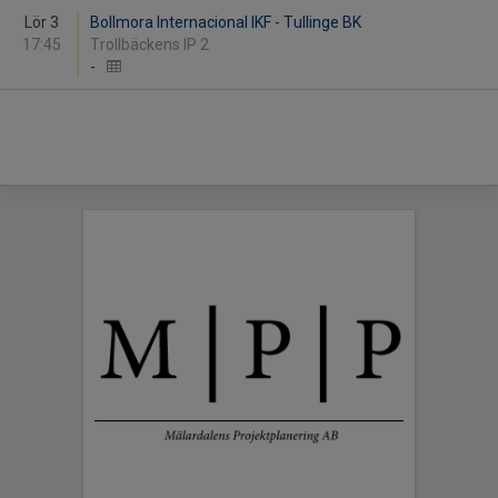
Lör 3
Bollmora Internacional IKF - Tullinge BK
17:45
Trollbäckens IP 2
-