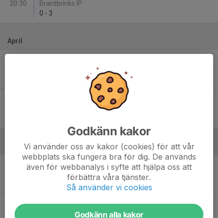
20:30
Brantbrinks IP
0
-
3
April
Sön 12
Tullinge BK - Polonia Falcons FF Veteran
18:00
Brantbrinks IP 1
4
-
0
Sön 19
Stuvsta IF - Tullinge BK
17:45
Snättringe BP 1
3
-
0
Godkänn kakor
Vi använder oss av kakor (cookies) för att vår
Maj
webbplats ska fungera bra för dig. De används
Lör 2
Tullinge BK - Rönninge Salem Fotboll 1
även för webbanalys i syfte att hjälpa oss att
16:00
Storvretens IP 1
förbättra våra tjänster.
4
-
1
Så använder vi cookies
Sön 10
Stureby SK - Tullinge BK
Godkänn alla kakor
19:45
Stureby Skola BP 1