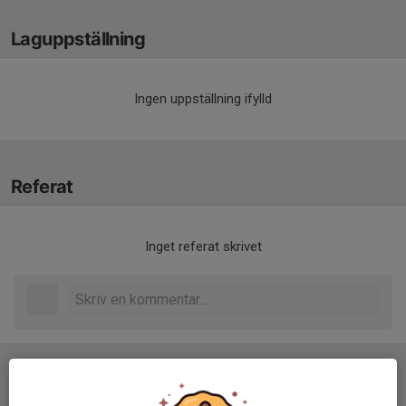
Laguppställning
Ingen uppställning ifylld
Referat
Inget referat skrivet
Tabell