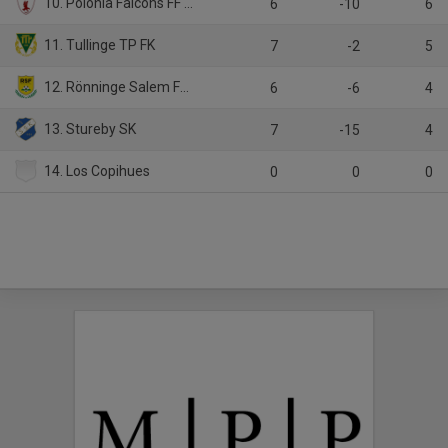
10. Polonia Falcons FF Veteran
6
-10
6
11. Tullinge TP FK
7
-2
5
12. Rönninge Salem Fotboll 1
6
-6
4
13. Stureby SK
7
-15
4
14. Los Copihues
0
0
0