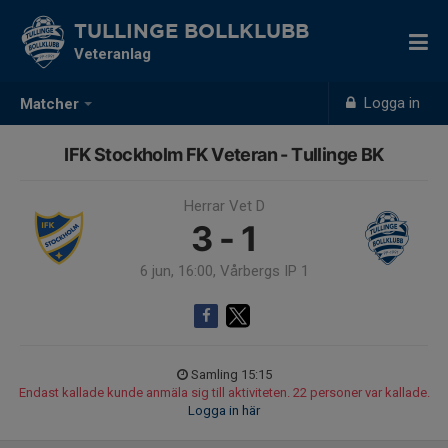
TULLINGE BOLLKLUBB
Veteranlag
Logga in
Matcher
IFK Stockholm FK Veteran - Tullinge BK
Herrar Vet D
3 - 1
6 jun, 16:00, Vårbergs IP 1
Samling 15:15
Endast kallade kunde anmäla sig till aktiviteten. 22 personer var kallade.
Logga in här