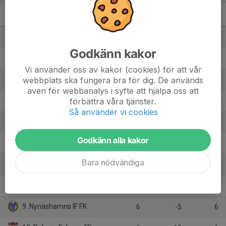
Herrar Vet D
M
+/-
P
1. Arameisk-Syrianska IF
6
14
16
Godkänn kakor
2. IFK Stockholm FK Veteran
7
9
16
Vi använder oss av kakor (cookies) för att vår
webbplats ska fungera bra för dig. De används
3. Stuvsta IF
6
7
13
även för webbanalys i syfte att hjälpa oss att
förbättra våra tjänster.
4. Tullinge BK
7
5
12
Så använder vi cookies
5. Skogås-Trångsunds FF
7
0
12
Godkänn alla kakor
6. Newroz FC
7
2
9
Bara nödvändiga
7. Bollmora Internacional IKF
6
-2
9
8. Fittja IF
6
3
8
9. Nynäshamns IF FK
6
-5
6