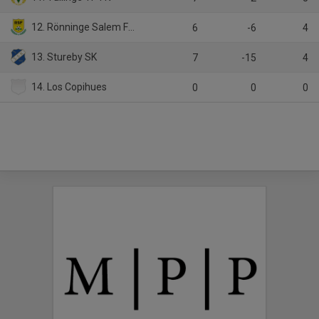
12. Rönninge Salem Fotboll 1
6
-6
4
13. Stureby SK
7
-15
4
14. Los Copihues
0
0
0