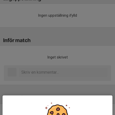
Ingen uppställning ifylld
Inför match
Inget skrivet
Tabell
Herrar Vet D
M
+/-
P