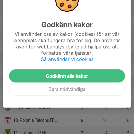
1. Arameisk-Syrianska IF
6
14
16
2. IFK Stockholm FK Veteran
7
9
16
Godkänn kakor
3. Stuvsta IF
6
7
13
Vi använder oss av kakor (cookies) för att vår
webbplats ska fungera bra för dig. De används
4. Tullinge BK
7
5
12
även för webbanalys i syfte att hjälpa oss att
förbättra våra tjänster.
5. Skogås-Trångsunds FF
7
0
12
Så använder vi cookies
6. Newroz FC
7
2
9
Godkänn alla kakor
7. Bollmora Internacional IKF
6
-2
9
Bara nödvändiga
8. Fittja IF
6
3
8
9. Nynäshamns IF FK
6
-5
6
10. Polonia Falcons FF Veteran
6
-10
6
11. Tullinge TP FK
7
-2
5