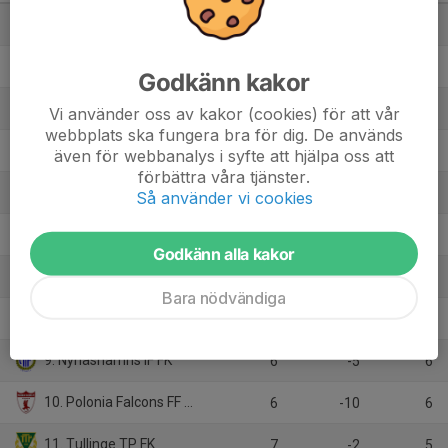
1. Arameisk-Syrianska IF
6
14
16
2. IFK Stockholm FK Veteran
7
9
16
Godkänn kakor
3. Stuvsta IF
6
7
13
Vi använder oss av kakor (cookies) för att vår
webbplats ska fungera bra för dig. De används
4. Tullinge BK
7
5
12
även för webbanalys i syfte att hjälpa oss att
förbättra våra tjänster.
5. Skogås-Trångsunds FF
7
0
12
Så använder vi cookies
6. Newroz FC
7
2
9
Godkänn alla kakor
7. Bollmora Internacional IKF
6
-2
9
Bara nödvändiga
8. Fittja IF
6
3
8
9. Nynäshamns IF FK
6
-5
6
10. Polonia Falcons FF Veteran
6
-10
6
11. Tullinge TP FK
7
-2
5