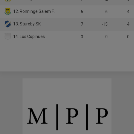
12. Rönninge Salem Fotboll 1
6
-6
4
13. Stureby SK
7
-15
4
14. Los Copihues
0
0
0