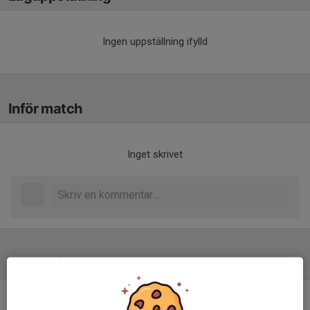
Ingen uppställning ifylld
Inför match
Inget skrivet
Tabell
Herrar Vet D
M
+/-
P