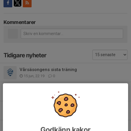
Kommentarer
Tidigare nyheter
Vårsäsongens sista träning
15 jun, 22:19
0
Utomhussäsongen 2026
13 mar, 09:43
0
Inomhussäsongen 2024/2025 är i gång!
12 mar 2024
0
Matchcamp lördag 16/9 Trädgårdsstasskolan BP
Godkänn kakor