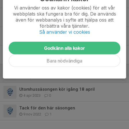
11 sep 2023
0
Vi använder oss av kakor (cookies) för att vår
webbplats ska fungera bra för dig. De används
Knatteserien P16 2023, 27 aug
även för webbanalys i syfte att hjälpa oss att
21 aug 2023
0
förbättra våra tjänster.
Så använder vi cookies
21/5 Knatteserien omgång 2 2023
17 maj 2023
0
Godkänn alla kakor
Knatteserien P16 2023, 7 maj
2 maj 2023
0
Bara nödvändiga
Föräldramöte och fotografering söndag 23/4
22 apr 2023
0
Utomhussäsongen kör igång 18 april
4 apr 2023
0
Tack för den här säsongen
9 nov 2022
1