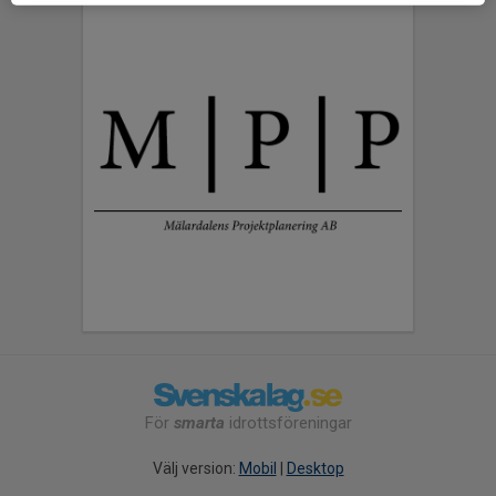
För
smarta
idrottsföreningar
Välj version:
Mobil
|
Desktop