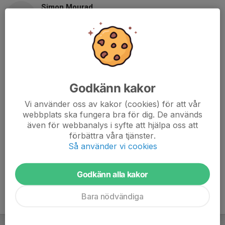
Simon Mourad
Tränare
0739077312
073-856 49 32
simon_mourad@hotmail.com
Nuno Cintra
Tränare
Godkänn kakor
076-766 06 11
nuno_cintra@hotmail.com
Vi använder oss av kakor (cookies) för att vår
webbplats ska fungera bra för dig. De används
Renee Luis
även för webbanalys i syfte att hjälpa oss att
Tränare
förbättra våra tjänster.
Så använder vi cookies
070-469 49 52
relu89@hotmail.com
Godkänn alla kakor
Bara nödvändiga