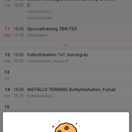
18:00
2
Lör
Futsal P2014-3
Kärrtorpshallen
11
10:00
Specialträning TBK/TGF
12:45
Sön
Eklidshallen
v.3
12
19:00
Fotbollshallen 7v7, konstgräs
20:00
Mån
Fotbollshallen, Brunna IP
13
Tis
14
18:00
INSTÄLLD TRÄNING Botkyrkahallen, Futsal
19:30
Ons
Botkyrkahallen 2
15
Tor
16
Fre