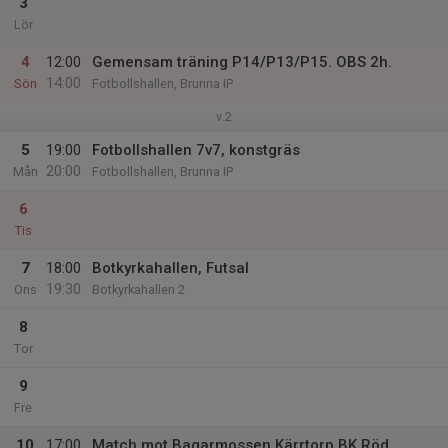
3
Lör
4
12:00
Gemensam träning P14/P13/P15. OBS 2h.
14:00
Sön
Fotbollshallen, Brunna IP
v.2
5
19:00
Fotbollshallen 7v7, konstgräs
20:00
Mån
Fotbollshallen, Brunna IP
6
Tis
7
18:00
Botkyrkahallen, Futsal
19:30
Ons
Botkyrkahallen 2
8
Tor
9
Fre
10
17:00
Match mot Bagarmossen Kärrtorp BK Röd