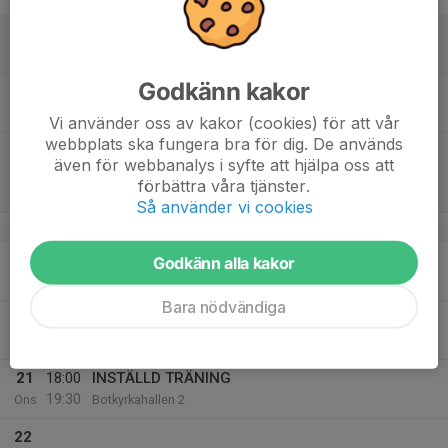
17
Lör
Godkänn kakor
18
13:00
Match mot Ängby
14:00
Sön
Fotbollshallen, Brunna IP
Vi använder oss av kakor (cookies) för att vår
webbplats ska fungera bra för dig. De används
16:00
Match mot Enskede IK Grå 1
även för webbanalys i syfte att hjälpa oss att
17:00
Futsal P2014-3
förbättra våra tjänster.
Fittja Sporthall
Så använder vi cookies
v.4
19
19:00
Fotbollshallen 7v7, konstgräs
Godkänn alla kakor
20:00
Mån
Fotbollshallen, Brunna IP
Bara nödvändiga
20
Tis
21
18:00
INSTÄLLD TRÄNING
19:30
Ons
Botkyrkahallen 2
22