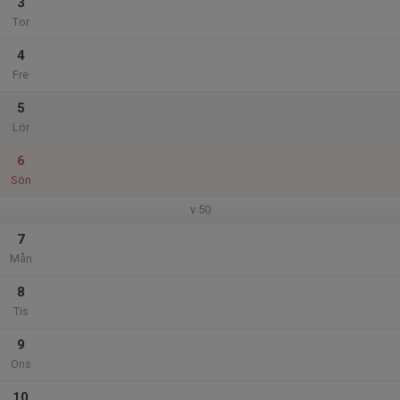
3
Tor
4
Fre
5
Lör
6
Sön
v.50
7
Mån
8
Tis
9
Ons
10