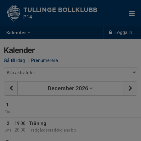
TULLINGE BOLLKLUBB
P14
Logga in
Kalender
Kalender
Gå till idag
|
Prenumerera
December 2026
1
Tis
2
19:00
Träning
20:30
Ons
Trädgårdsstadskolans bp