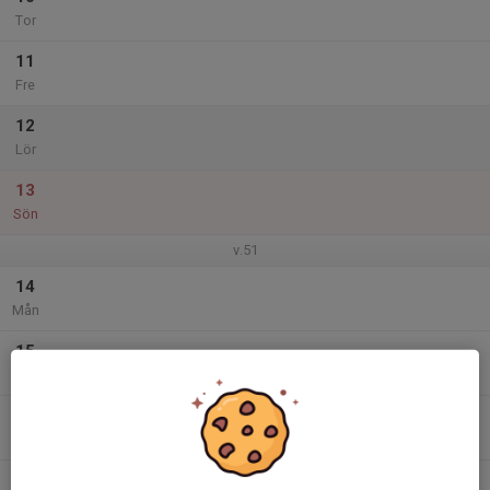
Tor
11
Fre
12
Lör
13
Sön
v.51
14
Mån
15
Tis
16
Ons
17