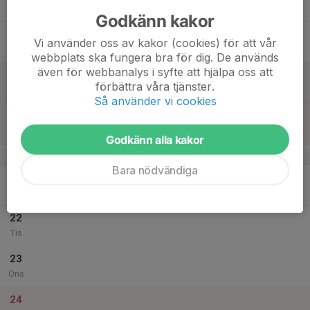
Tor
Godkänn kakor
18
Vi använder oss av kakor (cookies) för att vår
Fre
webbplats ska fungera bra för dig. De används
även för webbanalys i syfte att hjälpa oss att
19
förbättra våra tjänster.
Lör
Så använder vi cookies
20
Sön
Godkänn alla kakor
v.52
Bara nödvändiga
21
Mån
22
Tis
23
Ons
24