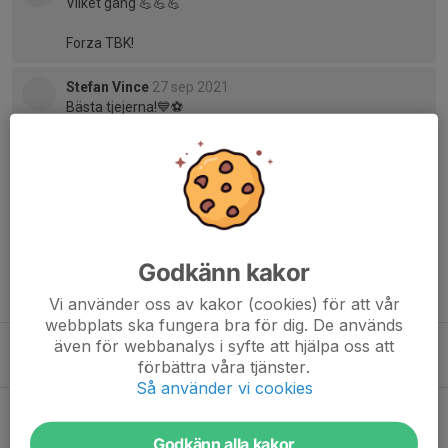
Vilket gäng 💪💪💪
Forza TBK!
Stefan Vince
27 sep 2021
Bästa tjejerna!💙⚽️
Moa Asplund
27 sep 2021
🥳👏
Godkänn kakor
Tidigare nyheter
Vi använder oss av kakor (cookies) för att vår
webbplats ska fungera bra för dig. De används
Gotland Sommar Cup 2026
även för webbanalys i syfte att hjälpa oss att
förbättra våra tjänster.
18 jun, 22:41
0
Så använder vi cookies
Birkabollen cup Skåå IK
19 aug 2023
1
Godkänn alla kakor