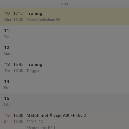
v.33
10
17:15
Träning
18:30
Mån
Banslättsskolans BP
11
Tis
12
Ons
13
16:45
Träning
18:00
Tor
Träggan
14
Fre
15
Lör
16
16:30
Match mot Älvsjö AIK FF Div 2
18:00
Sön
F2013- 2C
Kämpetorps BP 1