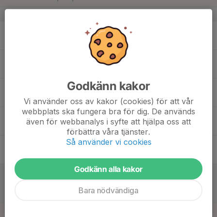
v.34
17
17:15
Träning
18:30
Mån
Banslättsskolans BP
18
Tis
Godkänn kakor
19
Ons
Vi använder oss av kakor (cookies) för att vår
webbplats ska fungera bra för dig. De används
20
16:45
Träning
även för webbanalys i syfte att hjälpa oss att
18:00
Tor
Träggan
förbättra våra tjänster.
Så använder vi cookies
21
Fre
Godkänn alla kakor
22
13:00
Match mot Sätra SK 1
14:30
Lör
F2013- 2C
Bara nödvändiga
Vårbergs IP 2
23
13:00
Match mot IFK Haninge