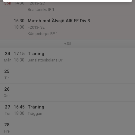
14:30
Sön
F2013- 2C
Brantbrinks IP 1
16:30
Match mot Älvsjö AIK FF Div 3
18:00
F2013- 3E
Kämpetorps BP 1
v.35
24
17:15
Träning
18:30
Mån
Banslättsskolans BP
25
Tis
26
Ons
27
16:45
Träning
18:00
Tor
Träggan
28
Fre