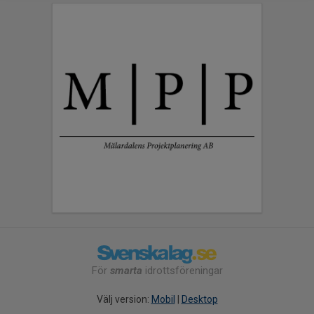
För
smarta
idrottsföreningar
Välj version:
Mobil
|
Desktop