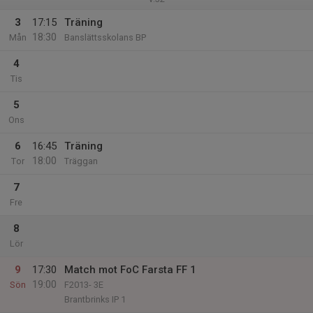
3
17:15
Träning
18:30
Mån
Banslättsskolans BP
4
Tis
5
Ons
6
16:45
Träning
18:00
Tor
Träggan
7
Fre
8
Lör
9
17:30
Match mot FoC Farsta FF 1
19:00
Sön
F2013- 3E
Brantbrinks IP 1