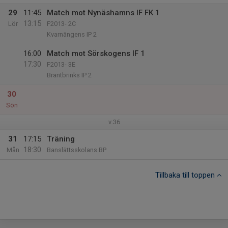
29
11:45
Match mot Nynäshamns IF FK 1
13:15
Lör
F2013- 2C
Kvarnängens IP 2
16:00
Match mot Sörskogens IF 1
17:30
F2013- 3E
Brantbrinks IP 2
30
Sön
v.36
31
17:15
Träning
18:30
Mån
Banslättsskolans BP
Tillbaka till toppen