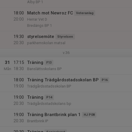
Alby BP 1
18:00
Match mot Newroz FC
Veteranlag
20:00
Herrar Vet D
Bredängs BP 1
19:30
styrelsemöte
Styrelsen
20:30
parkhemskolan matsal
v.36
31
17:15
Träning
F13
18:30
Mån
Banslättsskolans BP
18:00
Träning Trädgårdsstadsskolan BP
P16
19:00
Trädgårdsstadsskolan BP
19:00
Träning
P14
20:30
Trädgårdsstadskolans bp
19:00
Träning Brantbrink plan 1
HJ P08
20:30
Brantbrink IP