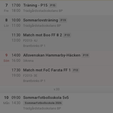
7
17:00
Träning - P15
P15
18:00
Fre
Trädgårdsstadsskolans BP
8
10:00
Sommarlovsträning
P19
11:00
Lör
Trädgårdstadsskolans BP
11:30
Match mot Boo FF 8 2
P13
13:00
P2013- 4J
Brantbrinks IP 1
9
14:00
Allsvenskan Hammarby-Häcken
P19
16:00
Sön
3Arena
17:30
Match mot FoC Farsta FF 1
F13
19:00
F2013- 3E
Brantbrinks IP 1
v.33
10
09:00
Sommarfotbollsskola 5v5
14:30
Mån
Sommarfotbollsskola 2026
Trädgårdstadsskolans BP