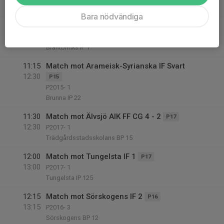
Stuvsta IP 2
Bara nödvändiga
11:00
Match mot Nackdala AIS
Seniorlaget
12:30
Herrar 7 H
Brantbrinks IP 1
11:15
Match mot Arameisk-Syrianska IF Svart
12:30
P15
P2015- 1
Brunna IP 22
11:30
Match mot Älvsjö AIK FF CG 4 - 2
P17
12:30
P2017- 1
Trädgårdsstadsskolans BP 15
12:00
Match mot Tungelsta IF 1
P17
13:00
P2017- 1
Tungelsta IP 125
12:15
Match mot Sörskogens IF 2
P16
13:15
P2016- 3
Sörskogens BP 12