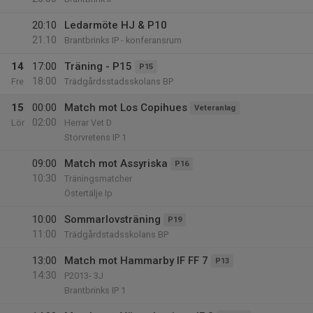
20:10
Ledarmöte HJ & P10
21:10
Brantbrinks IP - konferansrum
14
17:00
Träning - P15
P15
18:00
Fre
Trädgårdsstadsskolans BP
15
00:00
Match mot Los Copihues
Veteranlag
02:00
Lör
Herrar Vet D
Storvretens IP 1
09:00
Match mot Assyriska
P16
10:30
Träningsmatcher
Östertälje Ip
10:00
Sommarlovsträning
P19
11:00
Trädgårdstadsskolans BP
13:00
Match mot Hammarby IF FF 7
P13
14:30
P2013- 3J
Brantbrinks IP 1