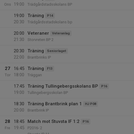
19:00
Ons
Trädgårdstadsskolans BP
19:00
Träning
P14
20:30
Trädgårdsstadskolans bp
20:00
Veteraner
Veteranlag
21:30
Storvreten BP 2
20:30
Träning
Seniorlaget
22:00
Brantbrinks IP
27
16:45
Träning
F13
18:00
Tor
Träggan
17:45
Träning Tullingebergsskolans BP
P16
19:00
Tullingebergsskolan BP
18:30
Träning Brantbrink plan 1
HJ P08
20:00
Brantbrink IP
28
18:45
Match mot Stuvsta IF 1:2
P16
19:45
Fre
P2016- 2