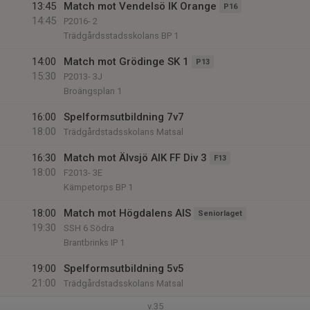
13:45
Match mot Vendelsö IK Orange
P16
14:45
P2016- 2
Trädgårdsstadsskolans BP 1
14:00
Match mot Grödinge SK 1
P13
15:30
P2013- 3J
Broängsplan 1
16:00
Spelformsutbildning 7v7
18:00
Trädgårdstadsskolans Matsal
16:30
Match mot Älvsjö AIK FF Div 3
F13
18:00
F2013- 3E
Kämpetorps BP 1
18:00
Match mot Högdalens AIS
Seniorlaget
19:30
SSH 6 Södra
Brantbrinks IP 1
19:00
Spelformsutbildning 5v5
21:00
Trädgårdstadsskolans Matsal
v.35