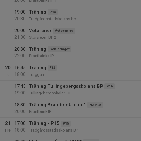
20:00
Brantbrinks IP 1
19:00
Träning
P14
20:30
Trädgårdsstadskolans bp
20:00
Veteraner
Veteranlag
21:30
Storvreten BP 2
20:30
Träning
Seniorlaget
22:00
Brantbrinks IP
20
16:45
Träning
F13
18:00
Tor
Träggan
17:45
Träning Tullingebergsskolans BP
P16
19:00
Tullingebergsskolan BP
18:30
Träning Brantbrink plan 1
HJ P08
20:00
Brantbrink IP
21
17:00
Träning - P15
P15
18:00
Fre
Trädgårdsstadsskolans BP