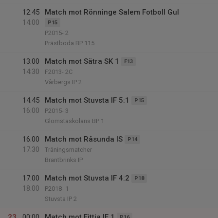
12:45
Match mot Rönninge Salem Fotboll Gul
14:00
P15
P2015- 2
Prästboda BP 115
13:00
Match mot Sätra SK 1
F13
14:30
F2013- 2C
Vårbergs IP 2
14:45
Match mot Stuvsta IF 5:1
P15
16:00
P2015- 3
Glömstaskolans BP 1
16:00
Match mot Råsunda IS
P14
17:30
Träningsmatcher
Brantbrinks IP
17:00
Match mot Stuvsta IF 4:2
P18
18:00
P2018- 1
Stuvsta IP 2
23
00:00
Match mot Fittja IF 1
P16