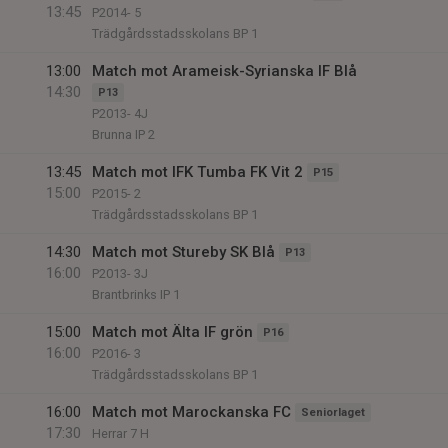
13:45
P2014- 5
Trädgårdsstadsskolans BP 1
13:00
Match mot Arameisk-Syrianska IF Blå
14:30
P13
P2013- 4J
Brunna IP 2
13:45
Match mot IFK Tumba FK Vit 2
P15
15:00
P2015- 2
Trädgårdsstadsskolans BP 1
14:30
Match mot Stureby SK Blå
P13
16:00
P2013- 3J
Brantbrinks IP 1
15:00
Match mot Älta IF grön
P16
16:00
P2016- 3
Trädgårdsstadsskolans BP 1
16:00
Match mot Marockanska FC
Seniorlaget
17:30
Herrar 7 H