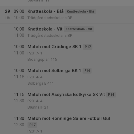
Stuvsta IP 11
29
09:00
Knatteskola - Blå
Knatteskola - Blå
10:00
Lör
Trädgårdstadsskolans BP
10:00
Knatteskola - Vit
Knatteskola - Vit
11:00
Trädgårdstadsskolans BP
10:00
Match mot Grödinge SK 1
P17
11:00
P2017- 1
Broängsplan 115
10:00
Match mot Solberga BK 1
F14
11:15
F2014- 4
Solberga BP 11
11:15
Match mot Assyriska Botkyrka SK Vit
P14
12:30
P2014- 4
Brunna IP 21
11:30
Match mot Rönninge Salem Fotboll Gul
12:30
P17
P2017- 1