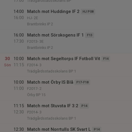
17:00
Trädgårdstadsskolans BP
14:00
Match mot Huddinge IF 2
HJ P08
16:00
HJ- 2E
Brantbrinks IP 2
16:00
Match mot Sörskogens IF 1
F13
17:30
F2013- 3E
Brantbrinks IP 2
30
10:00
Match mot Segeltorps IF Fotboll Vit
F14
11:15
Sön
F2014- 3
Trädgårdsstadsskolans BP 1
10:00
Match mot Örby IS Blå
F17-F18
11:00
F2017- 2
Örby BP 15
11:15
Match mot Stuvsta IF 3:2
P14
12:30
P2014- 3
Trädgårdsstadsskolans BP 1
12:30
Match mot Norrtulls SK Svart L
P14