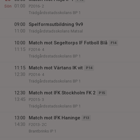
01:00
Sön
P2016- 2
Trädgårdsstadsskolans BP 1
09:00
Spelformsutbildning 9v9
11:00
Trädgårdstadsskolans Matsal
10:00
Match mot Segeltorps IF Fotboll Blå
F14
11:15
F2014- 4
Trädgårdsstadsskolans BP 1
11:15
Match mot Värtans IK vit
P14
12:30
P2014- 4
Trädgårdsstadsskolans BP 1
12:30
Match mot IFK Stockholm FK 2
P15
13:45
P2015- 3
Trädgårdsstadsskolans BP 1
13:00
Match mot IFK Haninge
F13
14:30
F2013- 2C
Brantbrinks IP 1