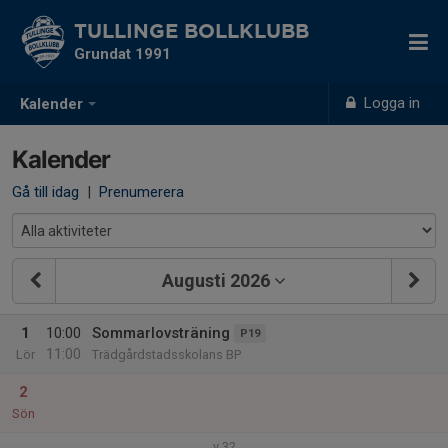
TULLINGE BOLLKLUBB
Grundat 1991
Logga in
Kalender
Kalender
Gå till idag
|
Prenumerera
Augusti 2026
1
10:00
Sommarlovsträning
P19
11:00
Lör
Trädgårdstadsskolans BP
2
Sön
v.32