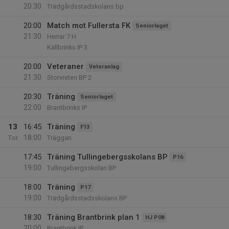
20:30
Trädgårdsstadskolans bp
20:00
Match mot Fullersta FK
Seniorlaget
21:30
Herrar 7 H
Källbrinks IP 3
20:00
Veteraner
Veteranlag
21:30
Storvreten BP 2
20:30
Träning
Seniorlaget
22:00
Brantbrinks IP
13
16:45
Träning
F13
18:00
Tor
Träggan
17:45
Träning Tullingebergsskolans BP
P16
19:00
Tullingebergsskolan BP
18:00
Träning
P17
19:00
Trädgårdsstadsskolans BP
18:30
Träning Brantbrink plan 1
HJ P08
20:00
Brantbrink IP