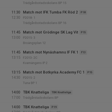
Trädgårdsstadsskolans BP 15
11:30
Match mot IFK Tumba FK Röd 2
P18
12:30
P2018- 1
Trädgårdsstadsskolans BP 16
11:45
Match mot Grödinge SK Lag Vit
P15
13:00
P2015- 3
Broängsplan 12
11:45
Match mot Nynäshamns IF FK 1
F13
13:15
F2013- 2C
Kvarnängens IP 2
13:15
Match mot Botkyrka Academy FC 1
P15
14:30
P2015- 2
Tuna BP 1
14:00
TBK Knatteliga
TBK Knatteliga
17:00
Trädgårstadsskolans BP
14:00
TBK Knatteliga
P19