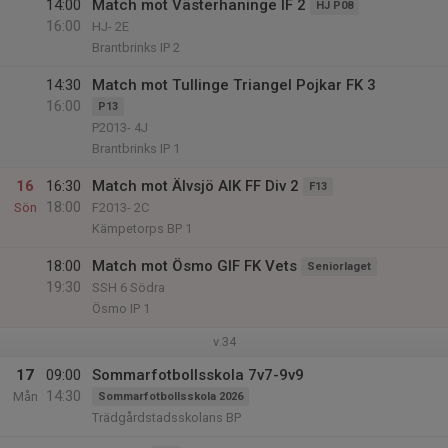
14:00
Match mot Västerhaninge IF 2
HJ P08
16:00
HJ- 2E
Brantbrinks IP 2
14:30
Match mot Tullinge Triangel Pojkar FK 3
16:00
P13
P2013- 4J
Brantbrinks IP 1
16
16:30
Match mot Älvsjö AIK FF Div 2
F13
18:00
Sön
F2013- 2C
Kämpetorps BP 1
18:00
Match mot Ösmo GIF FK Vets
Seniorlaget
19:30
SSH 6 Södra
Ösmo IP 1
v.34
17
09:00
Sommarfotbollsskola 7v7-9v9
14:30
Mån
Sommarfotbollsskola 2026
Trädgårdstadsskolans BP