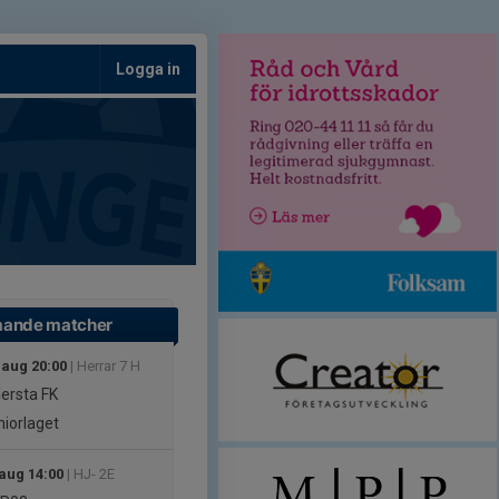
Logga in
ande matcher
 aug 20:00
| Herrar 7 H
lersta FK
iorlaget
 aug 14:00
| HJ- 2E