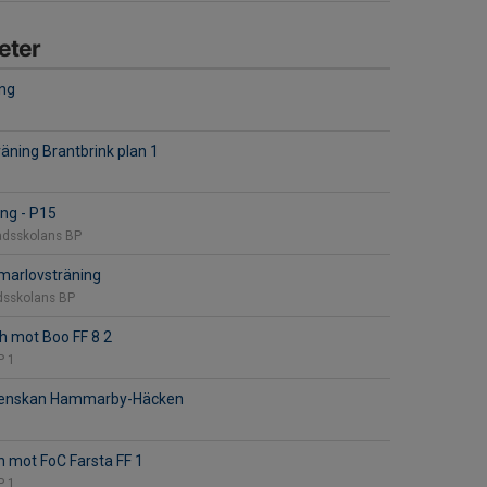
eter
ng
äning Brantbrink plan 1
ng - P15
adsskolans BP
arlovsträning
dsskolans BP
h mot Boo FF 8 2
P 1
venskan Hammarby-Häcken
 mot FoC Farsta FF 1
P 1