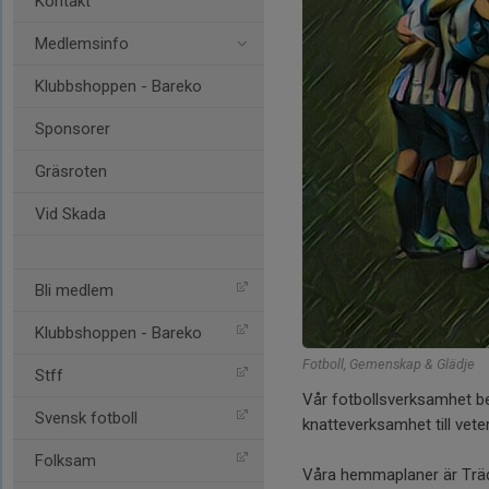
Kontakt
Medlemsinfo
Klubbshoppen - Bareko
Sponsorer
Gräsroten
Vid Skada
Bli medlem
Klubbshoppen - Bareko
Fotboll, Gemenskap & Glädje
Stff
Vår fotbollsverksamhet bes
Svensk fotboll
knatteverksamhet till vete
Folksam
Våra hemmaplaner är Träd