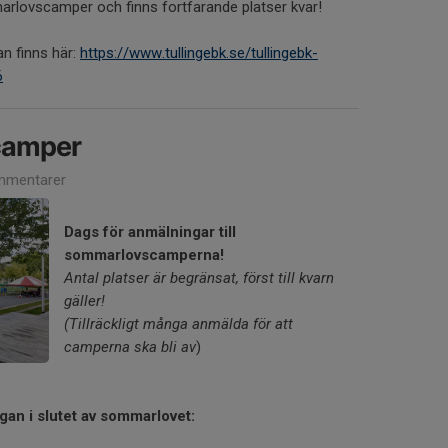
arlovscamper och finns fortfarande platser kvar!
an finns här:
https://www.tullingebk.se/tullingebk-
6
camper
mmentarer
Dags för anmälningar till
sommarlovscamperna!
Antal platser är begränsat, först till kvarn
gäller!
(Tillräckligt många anmälda för att
camperna ska bli av
)
an i slutet av sommarlovet: