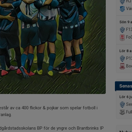
HJ
Väs
Sön 9 
F1
FoC
Lör 8 
P1
Boo
Senas
Lör 6 j
Sen
tår av ca 400 flickor & pojkar som spelar fotboll i
Ful
ranlag.
gårdstadsskolans BP för de yngre och Brantbrinks IP