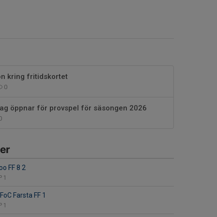
 kring fritidskortet
0
lag öppnar för provspel för säsongen 2026
0
er
o FF 8 2
P 1
FoC Farsta FF 1
P 1