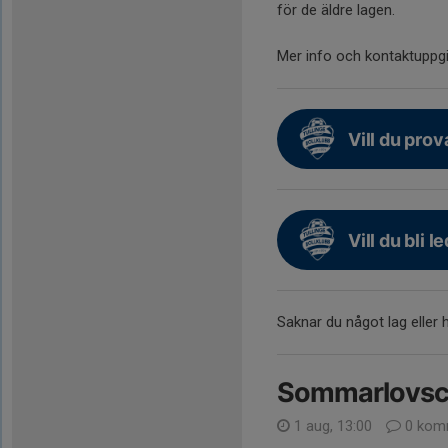
för de äldre lagen.
Mer info och kontaktuppgif
Vill du pro
Vill du bli l
Saknar du något lag eller
Sommarlovsc
1 aug, 13:00
0 kom