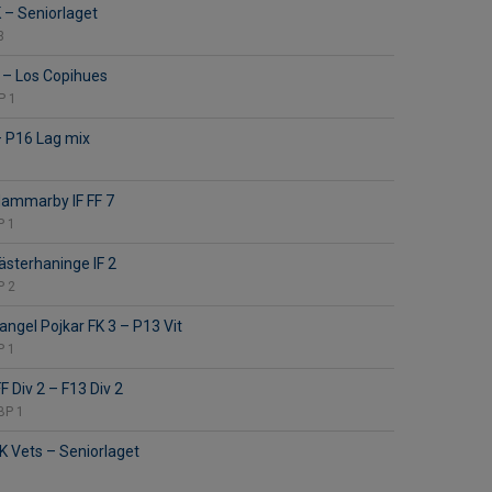
K
–
Seniorlaget
3
g
–
Los Copihues
P 1
–
P16 Lag mix
ammarby IF FF 7
P 1
sterhaninge IF 2
P 2
iangel Pojkar FK 3
–
P13 Vit
P 1
FF Div 2
–
F13 Div 2
BP 1
K Vets
–
Seniorlaget