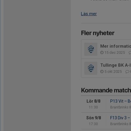
Läs mer
Fler nyheter
Mer information
15 dec 2025
Tullinge BK A-
5 okt 2025
Kommande match
Lör 8/8
P13 Vit
–
Bo
11:30
Brantbrinks I
Sön 9/8
F13 Div 3
–
17:30
Brantbrinks I