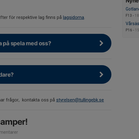
Nyhet
Gotla
F13 -
18
ter för respektive lag finns på
lagsidorna
.
Vårsäs
P16 -
15
va på spela med oss?
edare?
 har frågor, kontakta oss på
styrelsen@tullingebk.se
amper!
mentarer