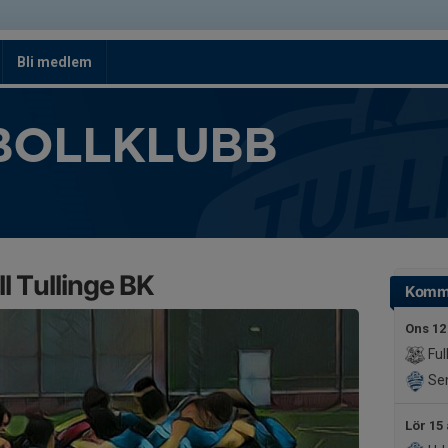
Bli medlem
BOLLKLUBB
l Tullinge BK
Komm
Ons 12
Ful
Sen
Lör 15