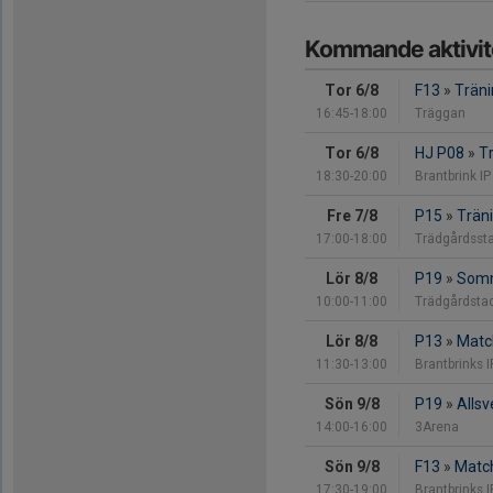
Kommande aktivit
Tor 6/8
F13
»
Träni
16:45-18:00
Träggan
Tor 6/8
HJ P08
»
Tr
18:30-20:00
Brantbrink IP
Fre 7/8
P15
»
Träni
17:00-18:00
Trädgårdsst
Lör 8/8
P19
»
Somm
10:00-11:00
Trädgårdsta
Lör 8/8
P13
»
Matc
11:30-13:00
Brantbrinks I
Sön 9/8
P19
»
Alls
14:00-16:00
3Arena
Sön 9/8
F13
»
Match
17:30-19:00
Brantbrinks I