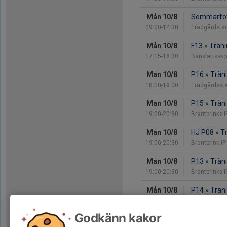
Mån 10/8
Sommarfot
09:00-14:30
Trädgårdsta
Mån 10/8
F13
»
Träni
17:15-18:30
Banslättssko
Mån 10/8
P16
»
Trän
18:00-19:00
Trädgårdsst
Mån 10/8
P15
»
Träni
19:00-20:30
Brantbrinks I
Mån 10/8
HJ P08
»
Tr
19:00-20:30
Brantbrink IP
Mån 10/8
P13
»
Träni
19:00-20:30
Brantbrinks I
Mån 10/8
P14
»
Trän
19:00-20:30
Trädgårdsst
Godkänn kakor
Mån 10/8
Seniorlage