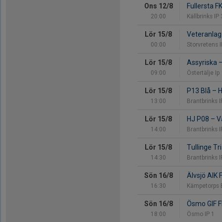
Ons 12/8
Fullersta F
20:00
Källbrinks IP 
Lör 15/8
Veteranla
00:00
Storvretens I
Lör 15/8
Assyriska
09:00
Östertälje Ip
Lör 15/8
P13 Blå
–
H
13:00
Brantbrinks I
Lör 15/8
HJ P08
–
Vä
14:00
Brantbrinks I
Lör 15/8
Tullinge Tr
14:30
Brantbrinks I
Sön 16/8
Älvsjö AIK 
16:30
Kämpetorps 
Sön 16/8
Ösmo GIF F
18:00
Ösmo IP 1