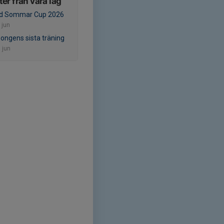
er från våra lag
nd Sommar Cup 2026
 jun
ongens sista träning
 jun