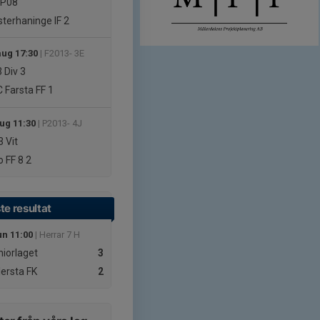
 P08
terhaninge IF 2
aug 17:30
| F2013- 3E
3
Div 3
 Farsta FF 1
aug 11:30
| P2013- 4J
3
Vit
 FF 8 2
te resultat
un 11:00
| Herrar 7 H
iorlaget
3
lersta FK
2