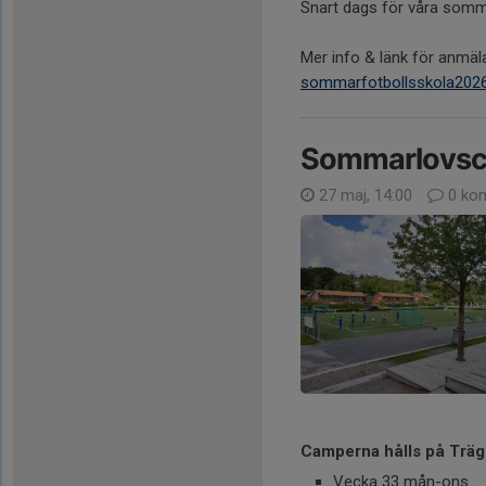
Snart dags för våra somm
Mer info & länk för anmäl
sommarfotbollsskola202
Sommarlovs
27 maj, 14:00
0 ko
Camperna hålls på Trägg
Vecka 33 mån-ons...