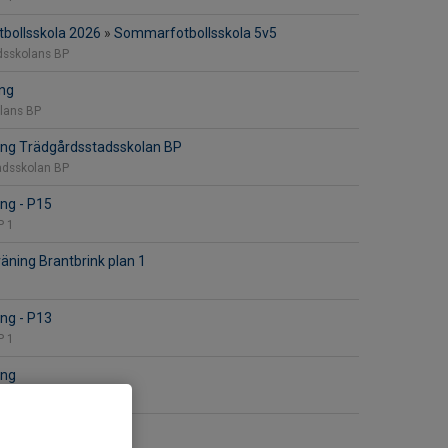
bollsskola 2026
»
Sommarfotbollsskola 5v5
dsskolans BP
ng
lans BP
ing Trädgårdsstadsskolan BP
adsskolan BP
ng - P15
P 1
äning Brantbrink plan 1
ng - P13
P 1
ing
adskolans bp
t
»
Träning