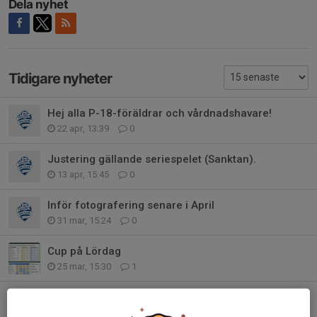
Dela nyhet
Tidigare nyheter
Hej alla P-18-föräldrar och vårdnadshavare!
22 apr, 13:39
0
Justering gällande seriespelet (Sanktan).
13 apr, 15:45
0
Inför fotografering senare i April
31 mar, 15:24
0
Cup på Lördag
25 mar, 15:30
1
Utomhusäsongen 2026
12 mar, 08:46
0