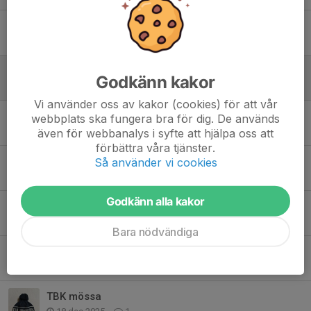
Tullinge 5-manna cup!
26 feb, 16:39
0
Sportlovsstängt, Ingen träning, Lördag 21/2
Godkänn kakor
15 feb, 12:55
0
Vi använder oss av kakor (cookies) för att vår
Förstärkning till ledar-teamet...
webbplats ska fungera bra för dig. De används
29 jan, 14:56
0
även för webbanalys i syfte att hjälpa oss att
förbättra våra tjänster.
Träningsmatch nu på Lördag
Så använder vi cookies
25 jan, 09:44
0
Godkänn alla kakor
Inställd träning
24 jan, 08:02
0
Bara nödvändiga
Vi startar igen Lördag den 10/1
4 jan, 14:32
0
TBK mössa