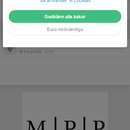
Så använder vi cookies
Inomhussäsongen 2023
7 jan 2023
0
Godkänn alla kakor
Säsongsavslutning 2022
Bara nödvändiga
23 okt 2022
0
Höstterminen 2022
5 aug 2022
0