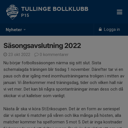
TULLINGE BOLLKLUBB
P15
Logga in
Nyheter
Säsongsavslutning 2022
23 okt 2022
0 kommentarer
Nu börjar fotbollssäsongen närma sig sitt slut. Sista
schemalagda träningen blir tisdag 1 november. Därefter tar vi en
paus och drar igång med inomhusträningarna troligen i mitten av
januari. Vi återkommer med träningsdag, tider och vilken hall när
vi vet mer. Det kan bli några spontanträningar innan dess och då
skickar vi ut kallelser som vanligt.
Nästa år ska vi köra St.Erikscupen. Det är en form av seriespel
där vi spelar 6 matcher på våren och lika många på hösten, alla
matcher kommer ha spelformen 5 mot 5. Det är inga kostnader