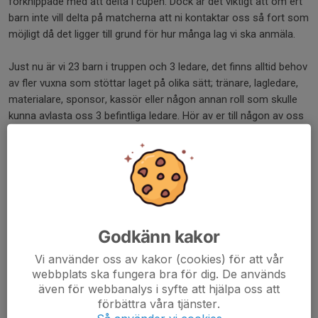
förknippade med att delta i cupen. Dock är det viktigt att om ert
barn inte vill delta på matcherna att ni kontaktar oss så fort som
möjligt då det ligger till grund för hur många lag vi ska anmäla.
Just nu är vi 23 barn i truppen och 3 ledare, det finns alltid behov
av fler vuxna som stöttar laget på olika sätt; tränare, lagledare,
materialare, sponsor, kassör eller någon annan roll som skulle
kunna avlasta oss 3 befintliga ledare. Hör av er till någon av oss
om du kan ställa upp.
Vi vill också passa på att tacka för en den här säsongen!
Ledarna TBK P15
Dela nyhet
Godkänn kakor
Vi använder oss av kakor (cookies) för att vår
webbplats ska fungera bra för dig. De används
även för webbanalys i syfte att hjälpa oss att
Tidigare nyheter
förbättra våra tjänster.