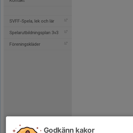
Kontakt
SVFF-Spela, lek och lär
Spelarutbildningsplan 3v3
Föreningskläder
Godkänn kakor