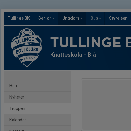
Tullinge BK
Senior
Ungdom
Cup
Styrelsen
TULLINGE 
Knatteskola - Blå
Hem
Nyheter
Truppen
Kalender