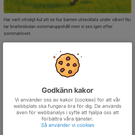
Har varit otroligt kul att se hur barnen utvecklats under våren! Nu
tar knatteskolan sommaruppehåll men vi ses igen efter
sommarlovet.
Första träningen efter sommaren blir den 22 augusti och vi
kommer köra fram till mitten av oktober.
(Därefter fortsättning
inomhus under vintern om ni vill? förutsätter dock att vi fått till
det med tillräckligt många föräldraledare som kan hjälpas åt
hålla i inomhusträningarna.)
Godkänn kakor
Vi önskar er alla en riktigt skön sommar!
Vi använder oss av kakor (cookies) för att vår
/ Ledarna
webbplats ska fungera bra för dig. De används
även för webbanalys i syfte att hjälpa oss att
Dela nyhet
förbättra våra tjänster.
Så använder vi cookies