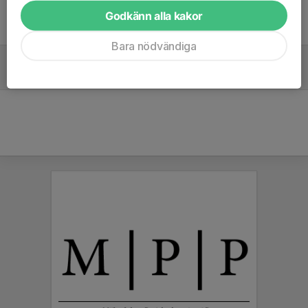
Godkänn alla kakor
Tidigare nyheter
Bara nödvändiga
Nu tar knatteskolan sommarlov!
13 jun, 12:30
0