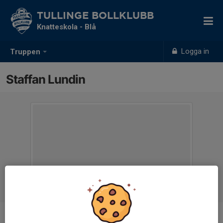
TULLINGE BOLLKLUBB
Knatteskola - Blå
Logga in
Truppen
Staffan Lundin
Titel
Föreningsansvaig