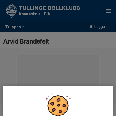
TULLINGE BOLLKLUBB
Knatteskola - Blå
Logga in
Truppen
Arvid Brandefelt
Titel
Ungdomstränare