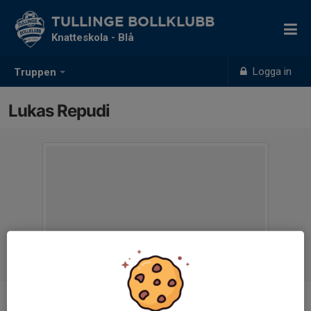
TULLINGE BOLLKLUBB
Knatteskola - Blå
Logga in
Truppen
Lukas Repudi
Position
-