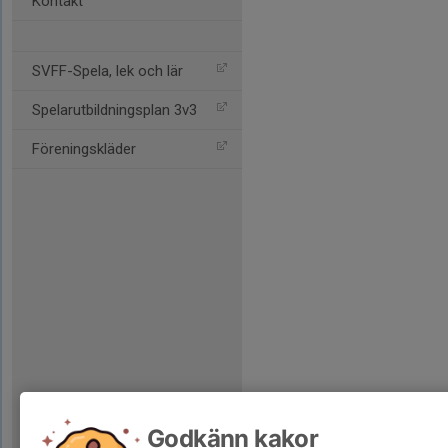
Kontakt
SVFF-Spela, lek och lär
Spelarutbildningsplan 3v3
Föreningskläder
Godkänn kakor