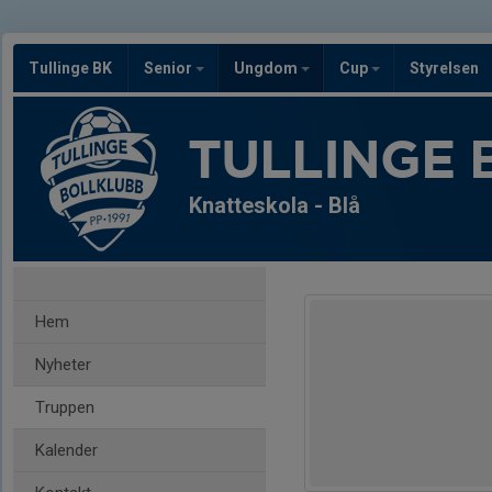
Tullinge BK
Senior
Ungdom
Cup
Styrelsen
TULLINGE 
Knatteskola - Blå
Hem
Nyheter
Truppen
Kalender