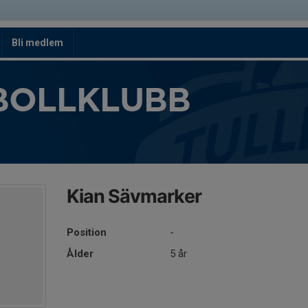
Bli medlem
BOLLKLUBB
Kian Sävmarker
Position
-
Ålder
5 år