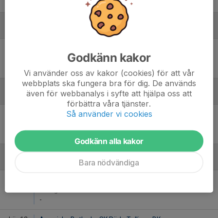
-
Juni
Lör 6
Tullinge BK - Solberga BK 1
Godkänn kakor
11:30
Trädgårdsstadsskolans BP 15
-
Vi använder oss av kakor (cookies) för att vår
webbplats ska fungera bra för dig. De används
även för webbanalys i syfte att hjälpa oss att
Augusti
förbättra våra tjänster.
Så använder vi cookies
Sön 30
Örby IS Blå - Tullinge BK
10:00
Örby BP 15
-
Godkänn alla kakor
Bara nödvändiga
September
Lör 5
Tullinge BK - Sätra SK Svart
11:30
Trädgårdsstadsskolans BP 15
-