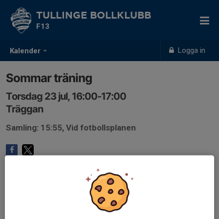
TULLINGE BOLLKLUBB
F13
Logga in
Kalender
Sommar träning
Torsdag 23 jul, 16:00-17:00
Träggan
Samling: 15:55, Vid fotbollsplanen