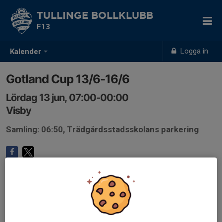
TULLINGE BOLLKLUBB
F13
Logga in
Kalender
Gotland Cup 13/6-16/6
Lördag 13 jun, 07:00-00:00
Visby
Samling: 06:50, Trädgårdsstadsskolans parkering