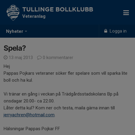
TULLINGE BOLLKLUBB
Veteranlag
Logga in
Nyheter
Spela?
13 maj 2013
0 kommentarer
Hej
Pappas Pojkars veteraner söker fler spelare som vill sparka lite
boll och ha kul.
Vi tränar en gång i veckan på Trädgårdsstadskolans Bp på
onsdagar 20.00- ca 22.00.
Låter detta kul? Kom ner och testa, maila gärna innan till
jerryachren@hotmail.com
.
Hälsningar Pappas Pojkar FF