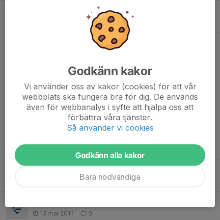
Info i från Vaktmästarna på Storvreten
27 apr 2012
0
Inför nästa säsong!
3 nov 2011
0
Godkänn kakor
Nu har ni chansen att verkligen hjälpa till !!!
Vi använder oss av kakor (cookies) för att vår
12 sep 2011
0
webbplats ska fungera bra för dig. De används
även för webbanalys i syfte att hjälpa oss att
Säsongen i full gång!
förbättra våra tjänster.
6 maj 2011
0
Så använder vi cookies
Påminnelse om betalning av medlemsavgifter!
2 apr 2011
0
Godkänn alla kakor
Halloj gubbar
Bara nödvändiga
21 mar 2011
0
Lagbeställning kläder!
13 mar 2011
0