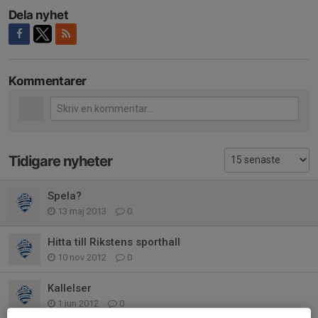
Dela nyhet
Kommentarer
Tidigare nyheter
Spela?
13 maj 2013
0
Hitta till Rikstens sporthall
10 nov 2012
0
Kallelser
1 jun 2012
0