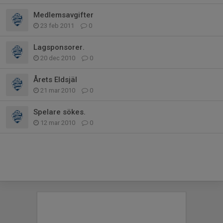
Medlemsavgifter
23 feb 2011
0
Lagsponsorer.
20 dec 2010
0
Årets Eldsjäl
21 mar 2010
0
Spelare sökes.
12 mar 2010
0