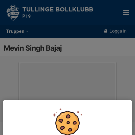
TULLINGE BOLLKLUBB
P19
Logga in
Truppen
Mevin Singh Bajaj
Position
-