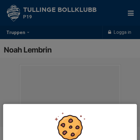
TULLINGE BOLLKLUBB
P19
Logga in
Truppen
Noah Lembrin
Position
-