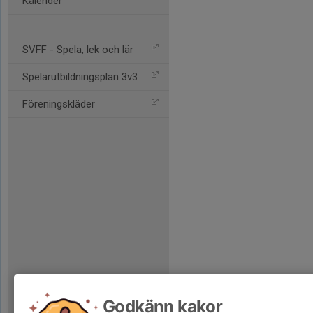
Kalender
SVFF - Spela, lek och lär
Spelarutbildningsplan 3v3
Föreningskläder
Godkänn kakor