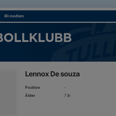
Bli medlem
BOLLKLUBB
Lennox De souza
Position
-
Ålder
7 år