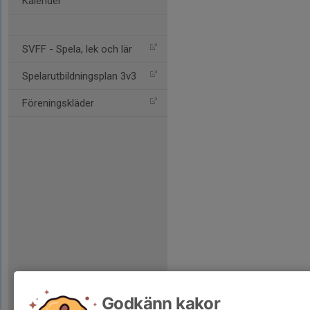
Kalender
SVFF - Spela, lek och lär
Spelarutbildningsplan 3v3
Föreningskläder
Godkänn kakor