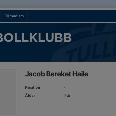
Bli medlem
BOLLKLUBB
Jacob Bereket Haile
Position
-
Ålder
7 år