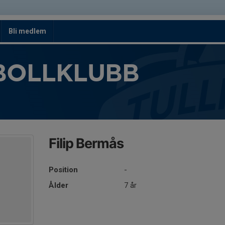
Bli medlem
BOLLKLUBB
Filip Bermås
Position
-
Ålder
7 år