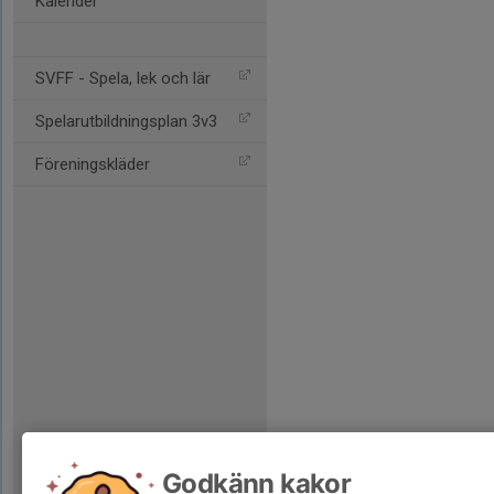
Kalender
SVFF - Spela, lek och lär
Spelarutbildningsplan 3v3
Föreningskläder
Godkänn kakor