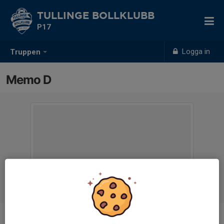
TULLINGE BOLLKLUBB
P17
Logga in
Truppen
Memo D
Ålder
8 år