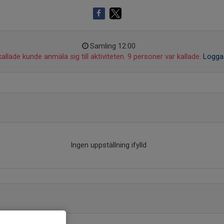
Samling 12:00
allade kunde anmäla sig till aktiviteten. 9 personer var kallade.
Logga 
Ingen uppställning ifylld