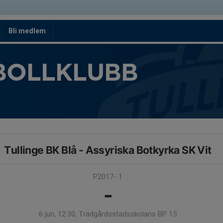
Bli medlem
BOLLKLUBB
Tullinge BK Blå - Assyriska Botkyrka SK Vit
P2017- 1
-
6 jun, 12:30, Trädgårdsstadsskolans BP 15