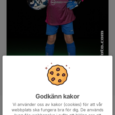
Godkänn kakor
Vi använder oss av kakor (cookies) för att vår
Ålder
11 år
webbplats ska fungera bra för dig. De används