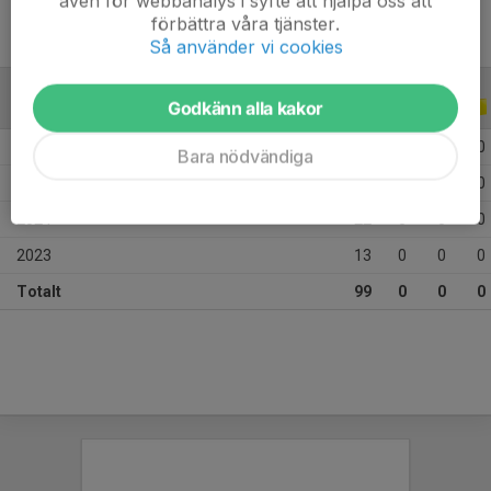
även för webbanalys i syfte att hjälpa oss att
förbättra våra tjänster.
Så använder vi cookies
Godkänn alla kakor
ALLA SERIER
ALLA ÅR
2026
18
0
0
0
Bara nödvändiga
2025
46
0
0
0
2024
22
0
0
0
2023
13
0
0
0
Totalt
99
0
0
0