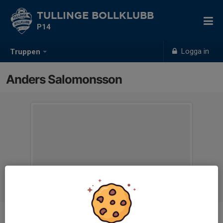
TULLINGE BOLLKLUBB
P14
Logga in
Truppen
Anders Salomonsson
Titel
Tränare