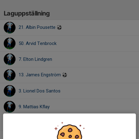
Laguppställning
21. Albin Pousette
50. Arvid Tenbrock
7. Elton Lindgren
13. James Engström
3. Lionel Dos Santos
9. Mattias Kflay
12. Mattio Salama
5. Othmän Oubakkas