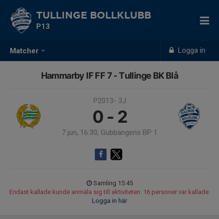
TULLINGE BOLLKLUBB
P13
Logga in
Matcher
Hammarby IF FF 7 - Tullinge BK Blå
P2013- 3J
0 - 2
7 jun, 16:30, Gubbängens BP 1
Samling 15:45
Endast kallade kunde anmäla sig till aktiviteten. 16 personer var kallade.
Logga in här