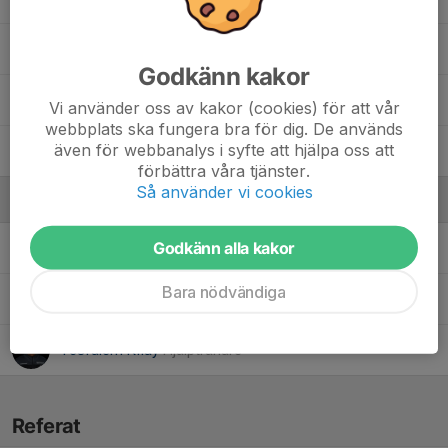
4. Teodor Torstensson
Godkänn kakor
37. William Klameth
Vi använder oss av kakor (cookies) för att vår
webbplats ska fungera bra för dig. De används
även för webbanalys i syfte att hjälpa oss att
14. Ämin Oubakkas
förbättra våra tjänster.
Så använder vi cookies
Ledare
Godkänn alla kakor
Gustaf Lindgren
Tränare
Bara nödvändiga
Patrik Engström
Tränare, Lagledare
Tesfalem Kflay
Hjälptränare
Referat