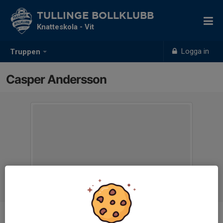
TULLINGE BOLLKLUBB
Knatteskola - Vit
Logga in
Truppen
Casper Andersson
Position
-