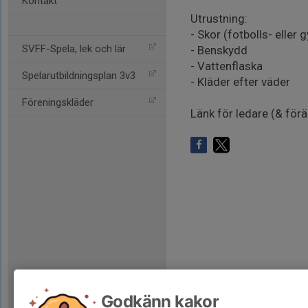
Kontakt
Utrustning:
- Skor (fotbolls- eller
SVFF-Spela, lek och lär
- Benskydd
- Vattenflaska
Spelarutbildningsplan 3v3
- Kläder efter väder
Föreningskläder
Länk för ledare (& förä
Godkänn kakor