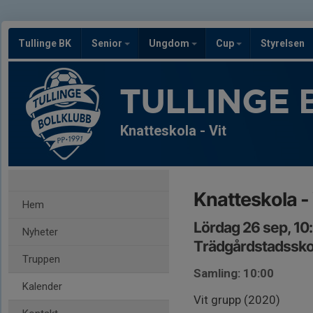
Tullinge BK
Senior
Ungdom
Cup
Styrelsen
TULLINGE 
Knatteskola - Vit
Knatteskola - 
Hem
Lördag 26 sep, 10
Nyheter
Trädgårdstadssko
Truppen
Samling: 10:00
Kalender
Vit grupp (2020)