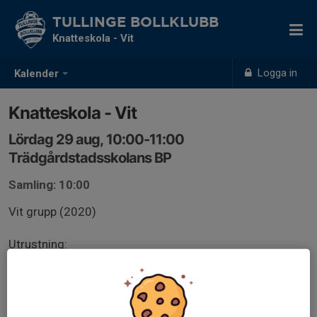
TULLINGE BOLLKLUBB
Knatteskola - Vit
Logga in
Kalender
Knatteskola - Vit
Lördag 29 aug, 10:00-11:00
Trädgårdstadsskolans BP
Samling: 10:00
Vit grupp (2020)
Utrustning:
- Skor (fotbolls- eller gymnastikskor)
- Benskydd
- Vattenflaska
- Kläder efter väder