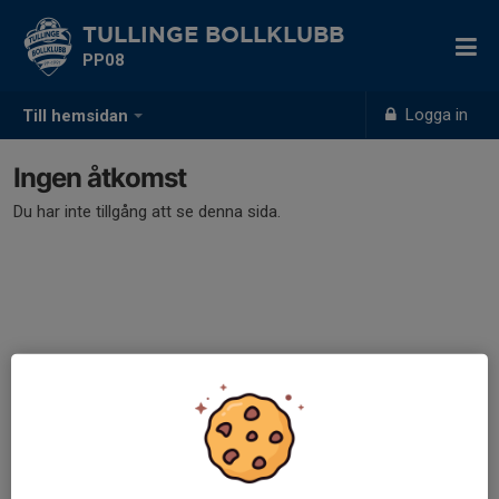
TULLINGE BOLLKLUBB
PP08
Logga in
Till hemsidan
Ingen åtkomst
Du har inte tillgång att se denna sida.