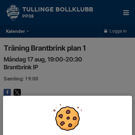
TULLINGE BOLLKLUBB
PP08
Logga in
Kalender
Träning Brantbrink plan 1
Måndag 17 aug, 19:00-20:30
Brantbrink IP
Samling: 19:00