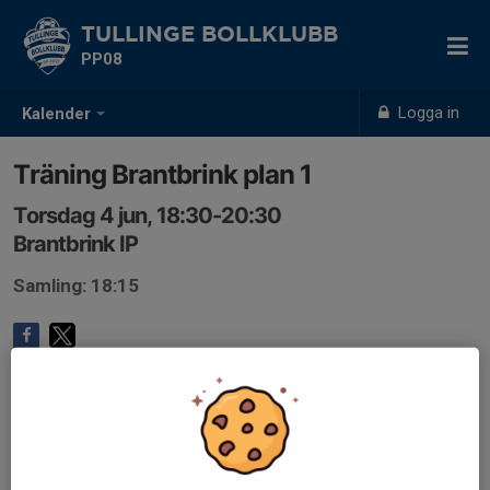
TULLINGE BOLLKLUBB
PP08
Logga in
Kalender
Träning Brantbrink plan 1
Torsdag 4 jun, 18:30-20:30
Brantbrink IP
Samling: 18:15