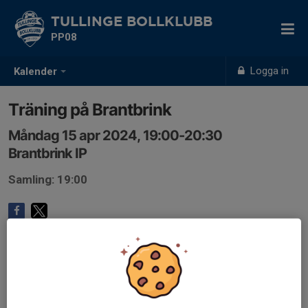
TULLINGE BOLLKLUBB
PP08
Logga in
Kalender
Träning på Brantbrink
Måndag 15 apr 2024, 19:00-20:30
Brantbrink IP
Samling: 19:00