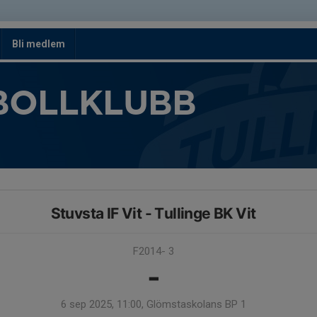
Bli medlem
BOLLKLUBB
Stuvsta IF Vit - Tullinge BK Vit
F2014- 3
-
6 sep 2025, 11:00, Glömstaskolans BP 1