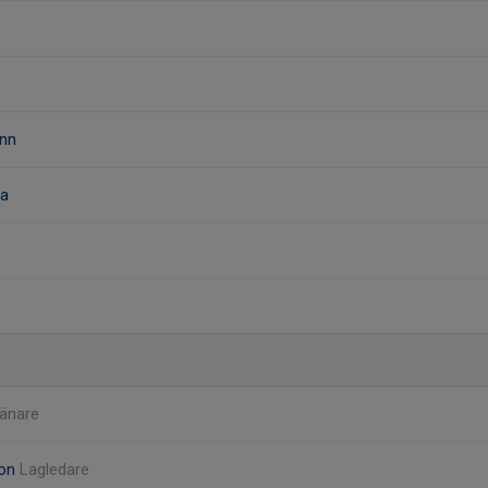
nn
ba
änare
son
Lagledare