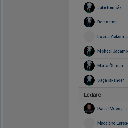
Julie Bermås
Dolt namn
Lovisa Ackerma
Misheel Jadam
Märta Öhman
Saga Iskander
Ledare
Daniel Mobeg
Tr
Madelene Lars