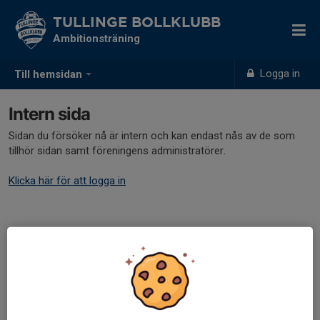
TULLINGE BOLLKLUBB
Ambitionsträning
Logga in
Till hemsidan
Intern sida
Sidan du försöker nå är intern och kan endast nås av de som
tillhör sidan samt föreningens administratörer.
Klicka här för att logga in