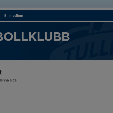
Bli medlem
BOLLKLUBB
t
 denna sida.